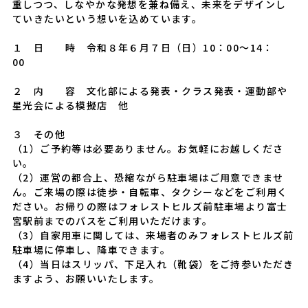
重しつつ、しなやかな発想を兼ね備え、未来をデザインし
ていきたいという想いを込めています。
１ 日 時 令和８年６月７日（日）10：00～14：
00
２ 内 容 文化部による発表・クラス発表・運動部や
星光会による模擬店 他
３ その他
（1）ご予約等は必要ありません。お気軽にお越しくださ
い。
（2）運営の都合上、恐縮ながら駐車場はご用意できませ
ん。ご来場の際は徒歩・自転車、タクシーなどをご利用く
ださい。お帰りの際はフォレストヒルズ前駐車場より富士
宮駅前までのバスをご利用いただけます。
（3）自家用車に関しては、来場者のみフォレストヒルズ前
駐車場に停車し、降車できます。
（4）当日はスリッパ、下足入れ（靴袋）をご持参いただき
ますよう、お願いいたします。