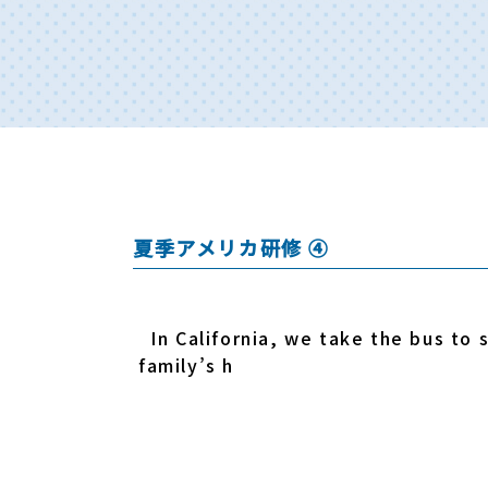
夏季アメリカ研修 ④
In California, we take the bus to 
family’s h