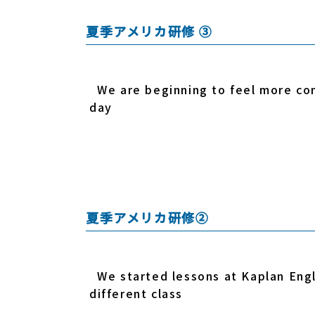
夏季アメリカ研修 ③
We are beginning to feel more comf
day
夏季アメリカ研修②
We started lessons at Kaplan Engl
different class