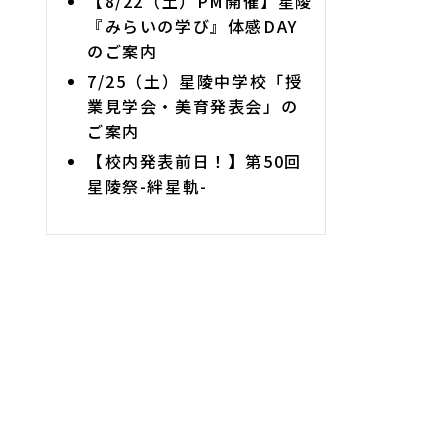
【8/22（土）PM開催】星陵
『みらいの学び』体感DAY
のご案内
7/25（土）星陵中学校「授
業見学会・美育発表会」の
ご案内
【校内発表前日！】第50回
星陵祭-絆星軌-