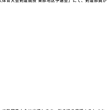
人体育大会剣道競技 東部地区予選会」にて、剣道部員が