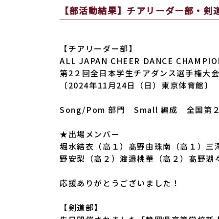
【部活動結果】チアリーダー部・剣
【チアリーダー部】
ALL JAPAN CHEER DANCE CHAMPIO
第2２回全日本学生チアダンス選手権大
〔2024年11月24日（日）東京体育館〕
Song/Pom 部門 Small 編成 全国第
★出場メンバー
堀水結衣（高１）髙野由珠南（高１）三
野安梨（高２）渡邉桃華（高２）髙野瑚
応援ありがとうございました！
【剣道部】