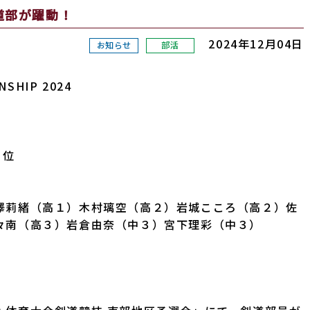
道部が躍動！
2024年12月04日
お知らせ
部活
NSHIP 2024
会
２位
澤莉緒（高１）木村璃空（高２）岩城こころ（高２）佐
々南（高３）岩倉由奈（中３）宮下理彩（中３）