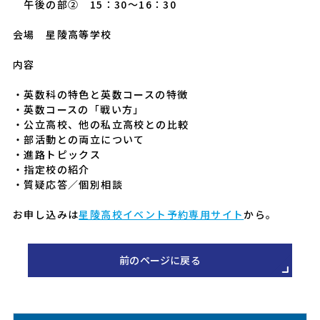
午後の部② 15：30～16：30
会場 星陵高等学校
内容
・英数科の特色と英数コースの特徴
・英数コースの「戦い方」
・公立高校、他の私立高校との比較
・部活動との両立について
・進路トピックス
・指定校の紹介
・質疑応答／個別相談
お申し込みは
星陵高校イベント予約専用サイト
から。
前のページに戻る